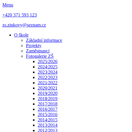
Menu
+420 371 593 123
zs.zinkovy@seznam.cz
O škole
Základní informace
Projekty
Zaměstnanci
Fotogalerie ZŠ
2025⁄2026
2024⁄2025
2023⁄2024
2022⁄2023
2021⁄2022
2020⁄2021
2019⁄2020
2018⁄2019
2017⁄2018
2016⁄2017
2015⁄2016
2014⁄2015
2013⁄2014
2012⁄2013