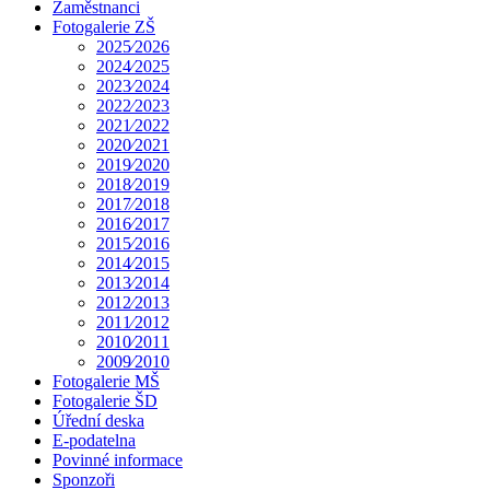
Zaměstnanci
Fotogalerie ZŠ
2025⁄2026
2024⁄2025
2023⁄2024
2022⁄2023
2021⁄2022
2020⁄2021
2019⁄2020
2018⁄2019
2017⁄2018
2016⁄2017
2015⁄2016
2014⁄2015
2013⁄2014
2012⁄2013
2011⁄2012
2010⁄2011
2009⁄2010
Fotogalerie MŠ
Fotogalerie ŠD
Úřední deska
E-podatelna
Povinné informace
Sponzoři