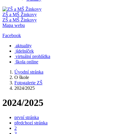
ZŠ a MŠ Žinkovy
ZŠ a MŠ Žinkovy
Mapa webu
Facebook
aktuality
jídelníček
virtuální prohlídka
škola online
Úvodní stránka
O škole
Fotogalerie ZŠ
2024/2025
2024/2025
první stránka
předchozí stránka
2
3