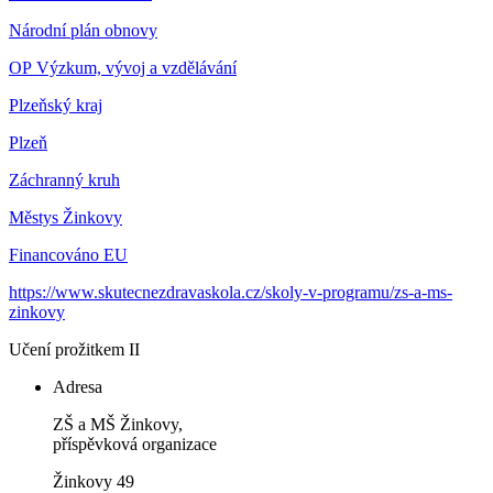
Národní plán obnovy
OP Výzkum, vývoj a vzdělávání
Plzeňský kraj
Plzeň
Záchranný kruh
Městys Žinkovy
Financováno EU
https://www.skutecnezdravaskola.cz/skoly-v-programu/zs-a-ms-
zinkovy
Učení prožitkem II
Adresa
ZŠ a MŠ Žinkovy,
příspěvková organizace
Žinkovy 49