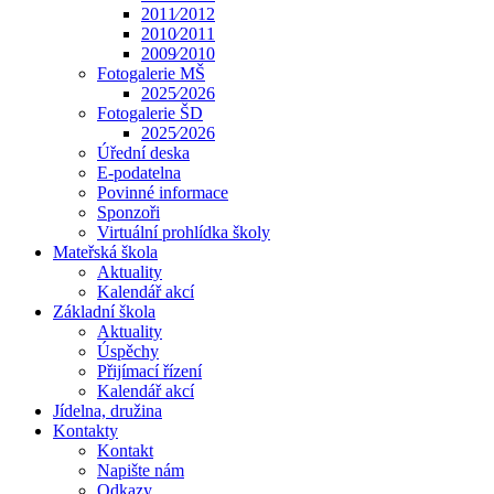
2011⁄2012
2010⁄2011
2009⁄2010
Fotogalerie MŠ
2025⁄2026
Fotogalerie ŠD
2025⁄2026
Úřední deska
E-podatelna
Povinné informace
Sponzoři
Virtuální prohlídka školy
Mateřská škola
Aktuality
Kalendář akcí
Základní škola
Aktuality
Úspěchy
Přijímací řízení
Kalendář akcí
Jídelna, družina
Kontakty
Kontakt
Napište nám
Odkazy