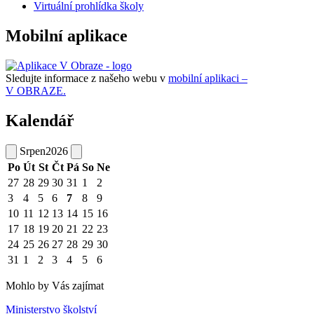
Virtuální prohlídka školy
Mobilní aplikace
Sledujte informace z našeho webu v
mobilní aplikaci –
V OBRAZE.
Kalendář
Srpen
2026
Po
Út
St
Čt
Pá
So
Ne
27
28
29
30
31
1
2
3
4
5
6
7
8
9
10
11
12
13
14
15
16
17
18
19
20
21
22
23
24
25
26
27
28
29
30
31
1
2
3
4
5
6
Mohlo by Vás zajímat
Ministerstvo školství