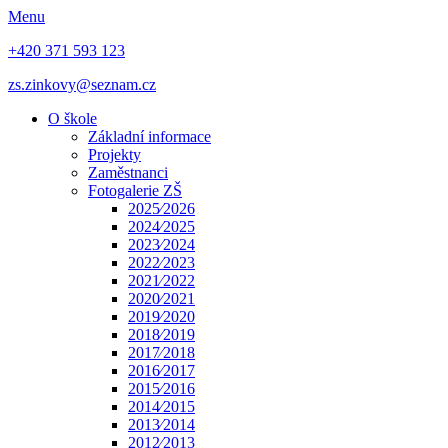
Menu
+420 371 593 123
zs.zinkovy@seznam.cz
O škole
Základní informace
Projekty
Zaměstnanci
Fotogalerie ZŠ
2025⁄2026
2024⁄2025
2023⁄2024
2022⁄2023
2021⁄2022
2020⁄2021
2019⁄2020
2018⁄2019
2017⁄2018
2016⁄2017
2015⁄2016
2014⁄2015
2013⁄2014
2012⁄2013