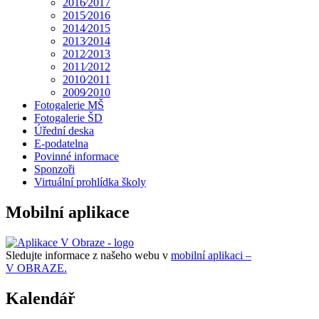
2016⁄2017
2015⁄2016
2014⁄2015
2013⁄2014
2012⁄2013
2011⁄2012
2010⁄2011
2009⁄2010
Fotogalerie MŠ
Fotogalerie ŠD
Úřední deska
E-podatelna
Povinné informace
Sponzoři
Virtuální prohlídka školy
Mobilní aplikace
Sledujte informace z našeho webu v
mobilní aplikaci –
V OBRAZE.
Kalendář